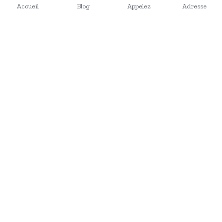
Accueil
Blog
Appelez
Adresse
Moments Clés - Galerie Sportive
Émotions en Mouvement : Une Sélection Exquise de 
Photographie Sportive