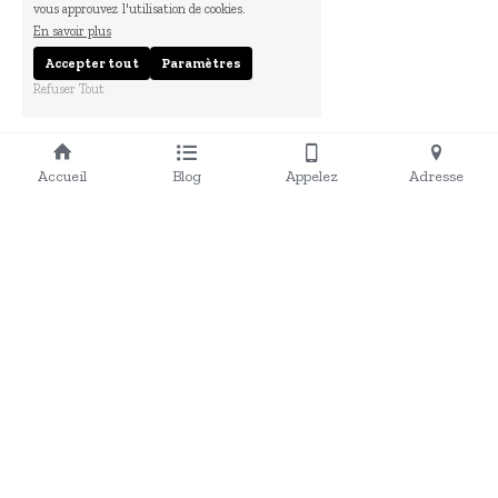
vous approuvez l'utilisation de cookies.
En savoir plus
Accepter tout
Paramètres
Refuser Tout
Accueil
Blog
Appelez
Adresse
Expositions
Services
Espace Client
Portfolio
Blog
Contact
06 25 44 16 64
JMBOURSIER@fotogriff.fr